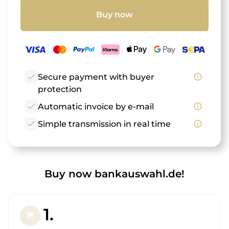
Buy now
check
Secure payment with buyer
info_outline
protection
check
Automatic invoice by e-mail
info_outline
check
Simple transmission in real time
info_outline
Buy now bankauswahl.de!
1.
shopping_cart