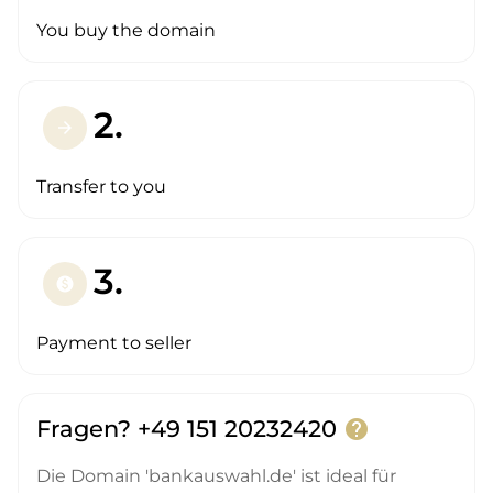
You buy the domain
2.
arrow_forward
Transfer to you
3.
paid
Payment to seller
Fragen? +49 151 20232420
help
Die Domain 'bankauswahl.de' ist ideal für